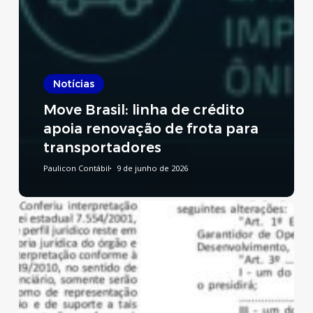
Notícias
Move Brasil: linha de crédito
apoia renovação de frota para
transportadores
Paulicon Contábil
9 de junho de 2026
Reforma
Tributária:
publicado
decreto
que
regulamenta
a