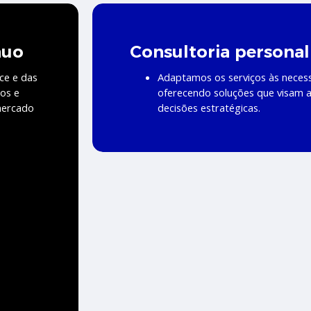
nuo
Consultoria personal
ce e das
Adaptamos os serviços às necessi
os e
oferecendo soluções que visam a
mercado
decisões estratégicas.