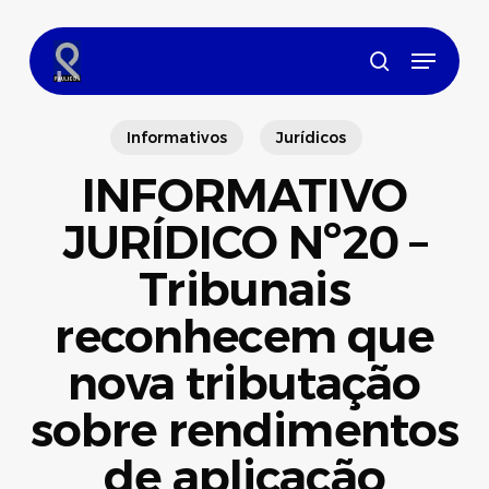
Skip
to
Menu
main
search
content
Informativos
Jurídicos
INFORMATIVO
JURÍDICO Nº20 –
Tribunais
reconhecem que
nova tributação
sobre rendimentos
de aplicação