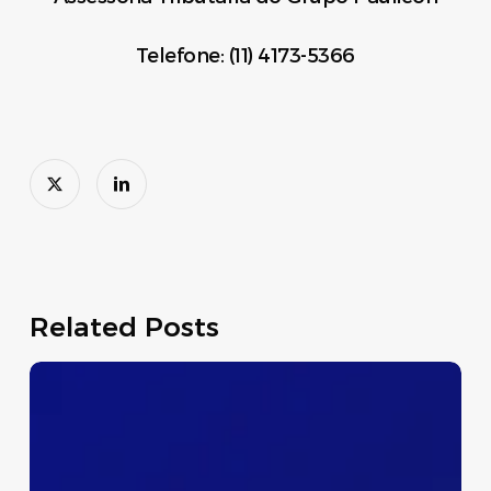
Telefone: (11) 4173-5366
Related Posts
Dispensa
Temporária
do
Preenchimento
dos