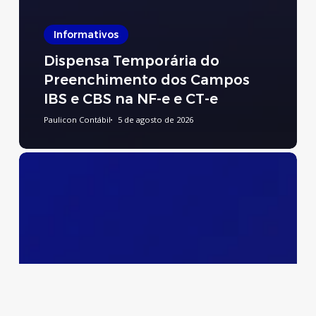
Informativos
Dispensa Temporária do
Preenchimento dos Campos
IBS e CBS na NF-e e CT-e
Paulicon Contábil
5 de agosto de 2026
Preenchimento
do
Relatório
de
Transparência
Salarial
e
de
Créditos
Remuneratórios