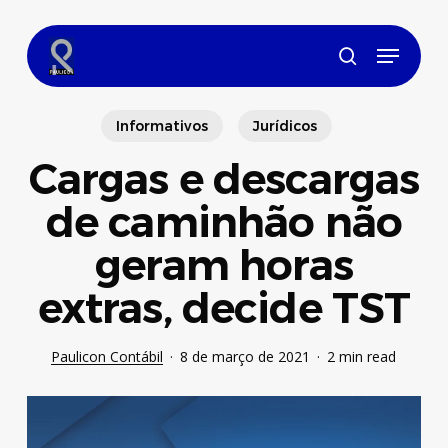
Skip
to
Menu
main
search
content
Informativos
Jurídicos
Cargas e descargas
de caminhão não
geram horas
extras, decide TST
Paulicon Contábil
8 de março de 2021
2 min read