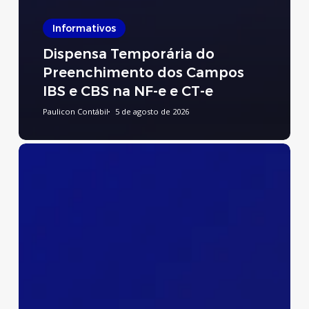
Informativos
Dispensa Temporária do
Preenchimento dos Campos
IBS e CBS na NF-e e CT-e
Paulicon Contábil
5 de agosto de 2026
Preenchimento
do
Relatório
de
Transparência
Salarial
e
de
Créditos
Remuneratórios