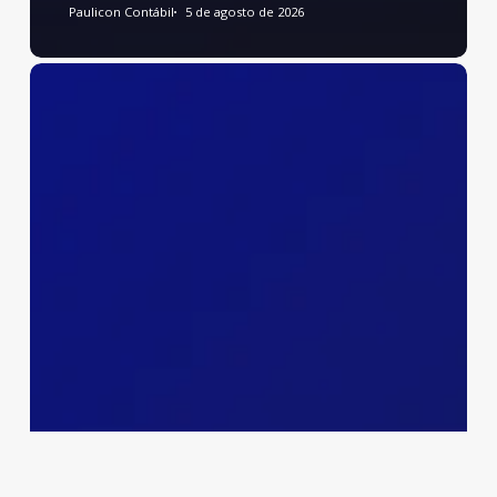
Paulicon Contábil
5 de agosto de 2026
Preenchimento
do
Relatório
de
Transparência
Salarial
e
de
Créditos
Remuneratórios