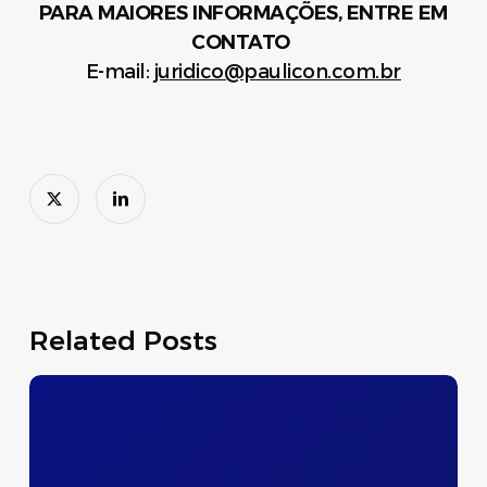
PARA MAIORES INFORMAÇÕES, ENTRE EM
CONTATO
E-mail:
juridico@paulicon.com.br
Related Posts
Dispensa
Temporária
do
Preenchimento