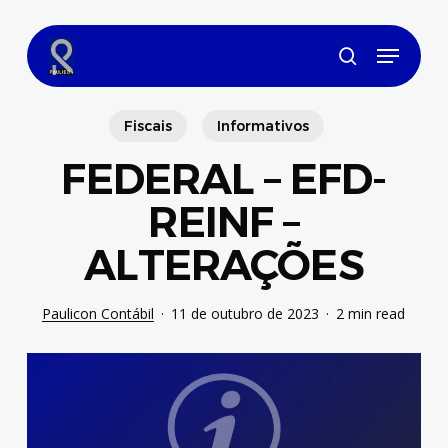
Skip
to
Menu
main
search
content
Fiscais
Informativos
FEDERAL – EFD-
REINF –
ALTERAÇÕES
Paulicon Contábil
11 de outubro de 2023
2 min read