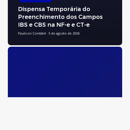
Dispensa Temporária do
Preenchimento dos Campos
IBS e CBS na NF-e e CT-e
Paulicon Contábil
5 de agosto de 2026
Preenchimento
do
Relatório
de
Transparência
Salarial
e
de
Créditos
Remuneratórios