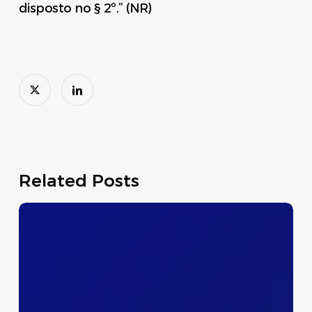
disposto no § 2º.” (NR)
Related Posts
Dispensa
Temporária
do
Preenchimento
dos
Campos
IBS