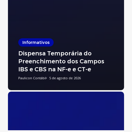
Informativos
Dispensa Temporária do
Preenchimento dos Campos
IBS e CBS na NF-e e CT-e
Paulicon Contábil
5 de agosto de 2026
Preenchimento
do
Relatório
de
Transparência
Salarial