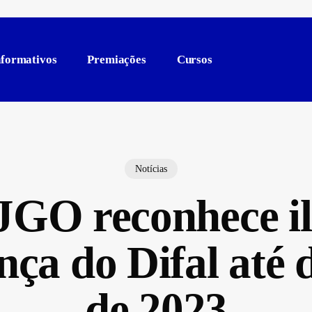
nformativos
Premiações
Cursos
Notícias
GO reconhece il
nça do Difal até
de 2023