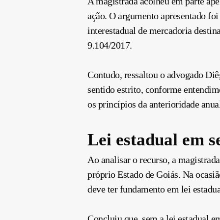
A magistrada acolheu em parte apel
ação. O argumento apresentado foi
interestadual de mercadoria destin
9.104/2017.
Contudo, ressaltou o advogado Diêg
sentido estrito, conforme entendim
os princípios da anterioridade anu
Lei estadual em se
Ao analisar o recurso, a magistrad
próprio Estado de Goiás. Na ocasi
deve ter fundamento em lei estadual
Concluiu que, sem a lei estadual em