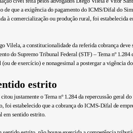
ação cível feita pelos advogados Diêgo Vilela e Vitor San
 o de que a exigência do pagamento do ICMS/Difal do Simp
ada à comercialização ou produção rural, foi estabelecida 
o Vilela, a constitucionalidade da referida cobrança deve
ento do Supremo Tribunal Federal (STF) – Tema nº 1.284 da
al (ou de exercício) e nonagesimal a postergar a vigência 
ntido estrito
a citou justamente o Tema nº 1.284 da repercussão geral d
ão, foi estabelecido que a cobrança do ICMS-Difal de empr
 em sentido estrito.
 sentido estrito, não houve exercida a competência tributá