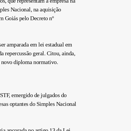
tos, que representam a empresa na
les Nacional, na aquisição
em Goiás pelo Decreto nº
 ser amparada em lei estadual em
 repercussão geral. Citou, ainda,
do novo diploma normativo.
o STF, emergido de julgados do
esas optantes do Simples Nacional
ria ancorada no artigo 13 da Lei