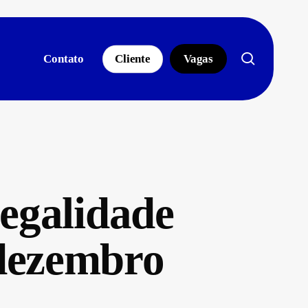
search
Contato
Cliente
Vagas
egalidade
 dezembro