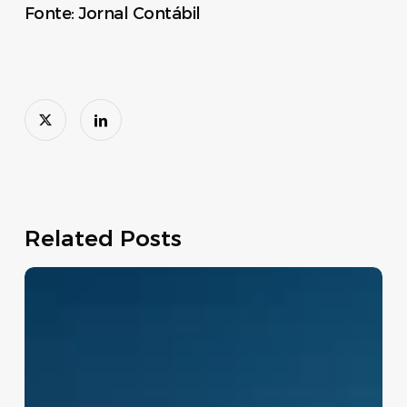
Fonte: Jornal Contábil
Related Posts
Move
Brasil:
linha
de
crédito
apoia