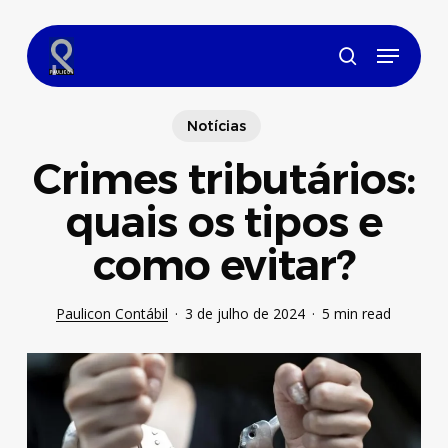
Skip
to
Menu
main
search
content
Notícias
Crimes tributários:
quais os tipos e
como evitar?
Paulicon Contábil
3 de julho de 2024
5 min read