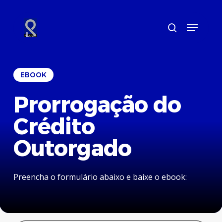
Skip
to
Menu
main
search
content
EBOOK
Prorrogação do
Crédito
Outorgado
Preencha o formulário abaixo e baixe o ebook: