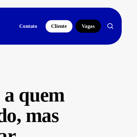
search
Contato
Cliente
Vagas
S a quem
do, mas
ar