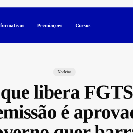
nformativos
Premiações
Cursos
Notícias
 que libera FGT
emissão é aprova
overno quer barr