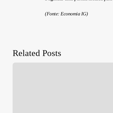
(Fonte: Economia IG)
Related Posts
Move
Brasil:
linha
de
crédito
apoia
renovação