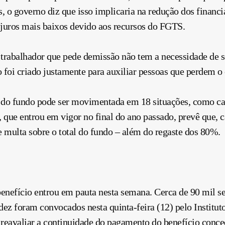
s, o governo diz que isso implicaria na redução dos finan
m juros mais baixos devido aos recursos do FGTS.
 trabalhador que pede demissão não tem a necessidade de s
 foi criado justamente para auxiliar pessoas que perdem o
ta do fundo pode ser movimentada em 18 situações, como ca
 que entrou em vigor no final do ano passado, prevê que, c
ulta sobre o total do fundo – além do regaste dos 80%.
benefício entrou em pauta nesta semana. Cerca de 90 mil s
dez foram convocados nesta quinta-feira (12) pelo Institu
 reavaliar a continuidade do pagamento do benefício conce