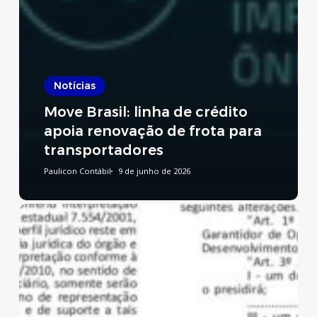
Notícias
Move Brasil: linha de crédito
apoia renovação de frota para
transportadores
Paulicon Contábil
9 de junho de 2026
Reforma
Tributária:
publicado
decreto
que
regulamenta
a