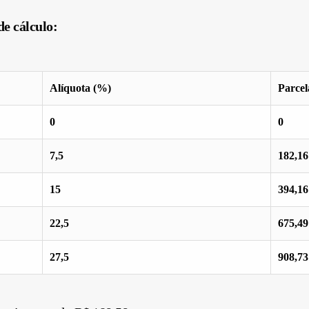
e cálculo:
Alíquota (%)
Parcel
0
0
7,5
182,16
15
394,16
22,5
675,49
27,5
908,73