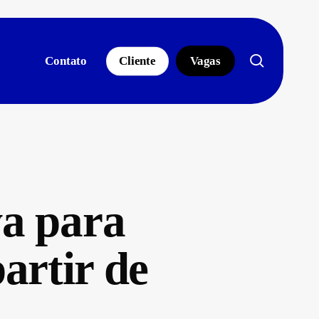
search
Contato
Cliente
Vagas
va para
artir de