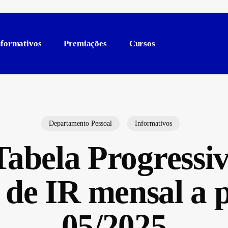
nformativos
Premiações
Cursos
Departamento Pessoal
Informativos
abela Progressi
 de IR mensal a p
05/2025