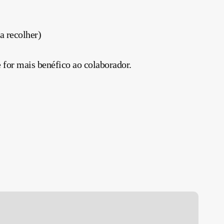
a recolher)
for mais benéfico ao colaborador.
eforma
ributária