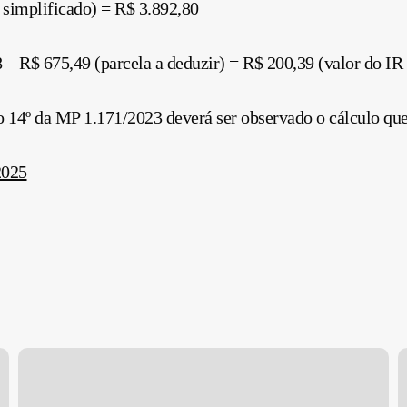
 simplificado) = R$ 3.892,80
– R$ 675,49 (parcela a deduzir) = R$ 200,39 (valor do IR 
 14º da MP 1.171/2023 deverá ser observado o cálculo que 
2025
Preenchimento
R
do
T