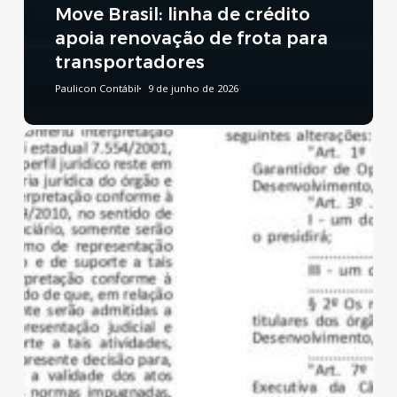
Move Brasil: linha de crédito
apoia renovação de frota para
transportadores
Paulicon Contábil
9 de junho de 2026
Reforma
Tributária:
publicado
decreto
que
regulamenta
a
CBS