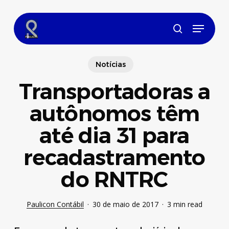
Skip
to
Menu
main
search
content
Notícias
Transportadoras a
autônomos têm
até dia 31 para
recadastramento
do RNTRC
Paulicon Contábil
30 de maio de 2017
3 min read