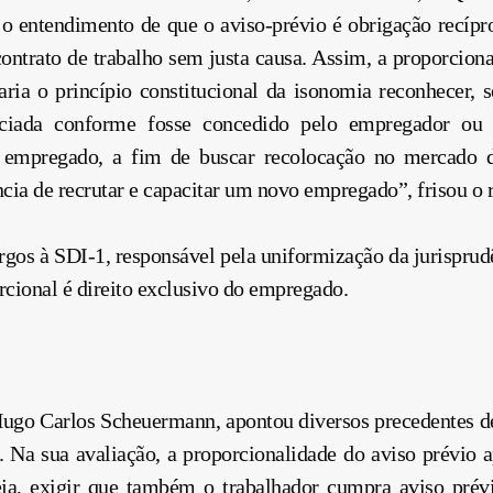
m o entendimento de que o aviso-prévio é obrigação recí
contrato de trabalho sem justa causa. Assim, a proporcion
ria o princípio constitucional da isonomia reconhecer, se
enciada conforme fosse concedido pelo empregador o
o empregado, a fim de buscar recolocação no mercado d
cia de recrutar e capacitar um novo empregado”, frisou o r
rgos à SDI-1, responsável pela uniformização da jurisprud
rcional é direito exclusivo do empregado.
Hugo Carlos Scheuermann, apontou diversos precedentes d
Na sua avaliação, a proporcionalidade do aviso prévio a
ja, exigir que também o trabalhador cumpra aviso prévio