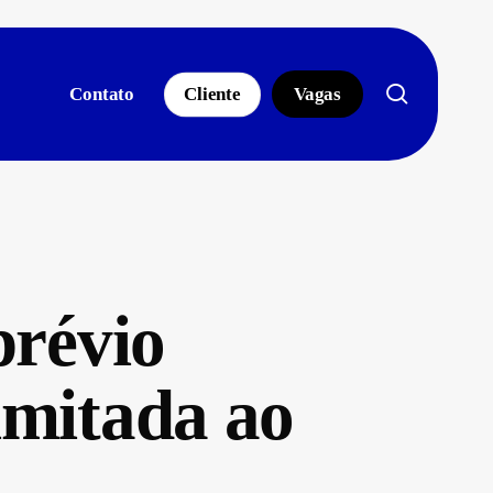
search
Contato
Cliente
Vagas
prévio
imitada ao