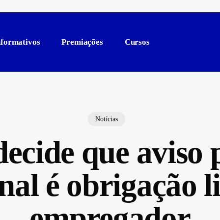
nformativos
Premiações
Cursos
Notícias
ecide que aviso 
nal é obrigação l
empregador