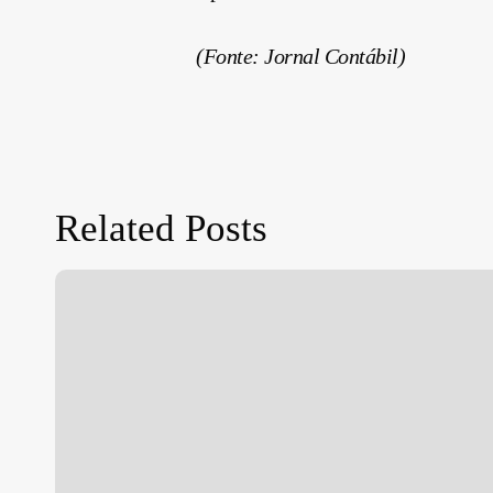
(Fonte: Jornal Contábil)
Related Posts
Move
Brasil:
linha
de
crédito
apoia
renovação