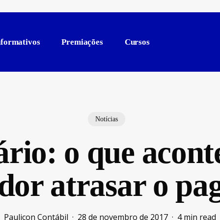
nformativos
Premiações
Cursos
Notícias
ário: o que acont
dor atrasar o pa
Paulicon Contábil
28 de novembro de 2017
4 min read