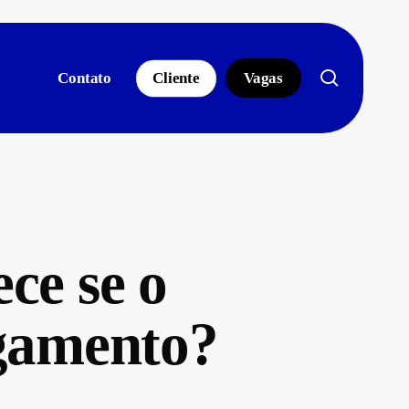
search
Contato
Cliente
Vagas
ece se o
gamento?