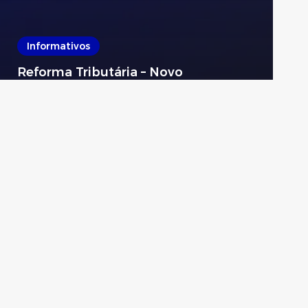
Informativos
Reforma Tributária – Novo
cronograma para emissão de
documentos fiscais com IBS e CBS
Paulicon Contábil
31 de julho de 2026
Fale conosco
atendimento@paulicon.com.br