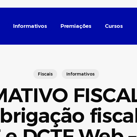
Informativos
Premiações
Cursos
Fiscais
Informativos
ATIVO FISCAL 
brigação fiscal
 e DCTF Web –