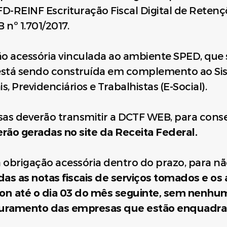
FD-REINF Escrituração Fiscal Digital de Reten
B nº 1.701/2017.
o acessória vinculada ao ambiente SPED, que 
 está sendo construída em complemento ao Si
s, Previdenciários e Trabalhistas (E-Social).
sas deverão transmitir a DCTF WEB, para conse
erão geradas no site da Receita Federal.
 obrigação acessória dentro do prazo, para n
das as notas fiscais de serviços tomados e o
con até o dia 03 do mês seguinte, sem nenhum
aturamento das empresas que estão enquadr