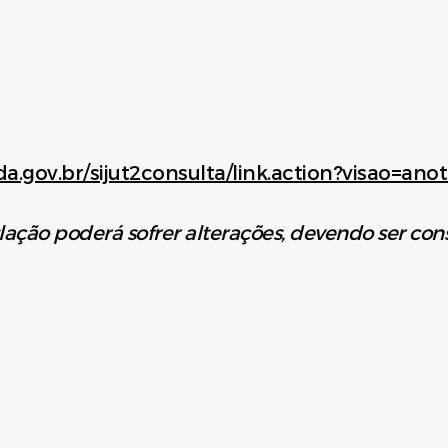
da.gov.br/sijut2consulta/link.action?visao=an
lação poderá sofrer alterações, devendo ser co