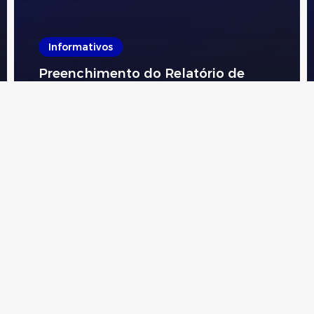
Informativos
Preenchimento do Relatório de
Transparência Salarial e de Créditos
Remuneratórios
Paulicon Contábil
4 de agosto de 2026
se informado
Mais
Serviços