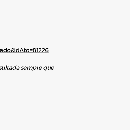
otado&idAto=81226
nsultada sempre que