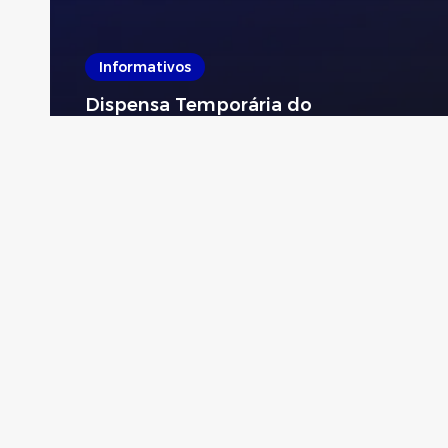
Informativos
Dispensa Temporária do
Preenchimento dos Campos IBS e
CBS na NF-e e CT-e
Paulicon Contábil
5 de agosto de 2026
Mantenha-
Notícias