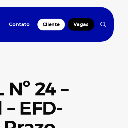
search
Contato
Cliente
Vagas
Nº 24 –
 – EFD-
 Prazo