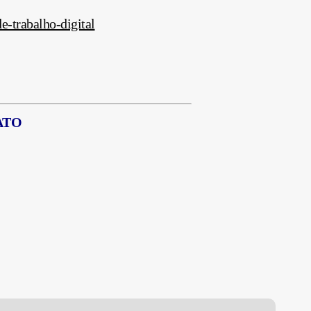
e-trabalho-digital
ATO
eforma