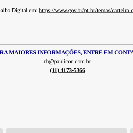
balho Digital em:
https://www.gov.br/pt-br/temas/carteira-d
RA MAIORES INFORMAÇÕES, ENTRE EM CONT
rh@paulicon.com.br
(11) 4173-5366
Preenchimento
R