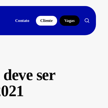
search
Contato
Cliente
Vagas
 deve ser
2021