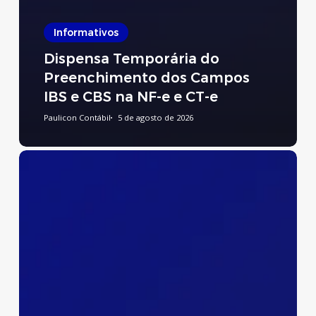
Informativos
Dispensa Temporária do
Preenchimento dos Campos
IBS e CBS na NF-e e CT-e
Paulicon Contábil
5 de agosto de 2026
Preenchimento
do
Relatório
de
Transparência
Salarial
e
de
Créditos
Remuneratórios