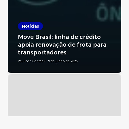
Notícias
Move Brasil: linha de crédito
apoia renovação de frota para
transportadores
Paulicon Contábil
9 de junho de 2026
Reforma
Tributária:
publicado
decreto
que
regulamenta
a
CBS