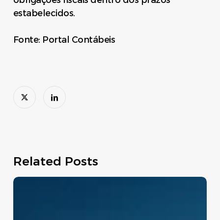
obrigações fiscais dentro dos prazos
estabelecidos.
Fonte: Portal Contábeis
Related Posts
Move
Brasil:
linha
de