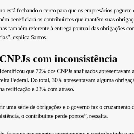
 está fechando o cerco para que os empresários paguem o
bém beneficiará os contribuintes que mantêm suas obrigaçõ
as também referente à entrega pontual das obrigações como 
ias”, explica Santos.
CNPJs com inconsistência
 identificou que 72% dos CNPJs analisados apresentavam 
ceita Federal. Do total, 30% apresentavam alguma obrig
a retificação e 23% com atraso.
ir uma série de obrigações e o governo faz o cruzamento 
istência, o contribuinte perde pontos”, ressalta.
de, fazer os pagamentos corretamente e controlar todo o pr