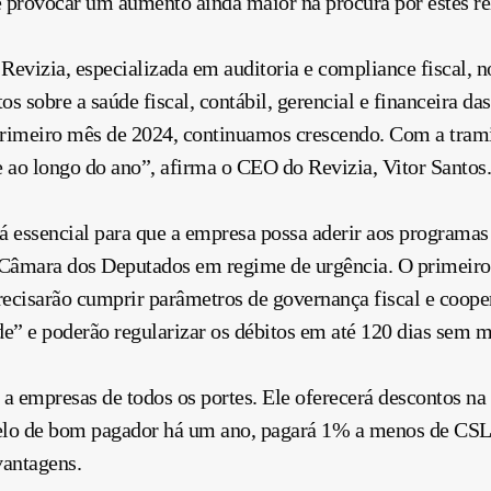
e provocar um aumento ainda maior na procura por estes rel
Revizia, especializada em auditoria e compliance fiscal, 
 sobre a saúde fiscal, contábil, gerencial e financeira d
primeiro mês de 2024, continuamos crescendo. Com a tram
o longo do ano”, afirma o CEO do Revizia, Vitor Santos.
á essencial para que a empresa possa aderir aos programas 
Câmara dos Deputados em regime de urgência. O primeiro é
recisarão cumprir parâmetros de governança fiscal e coope
e” e poderão regularizar os débitos em até 120 dias sem 
 a empresas de todos os portes. Ele oferecerá descontos na
lo de bom pagador há um ano, pagará 1% a menos de CSL
vantagens.