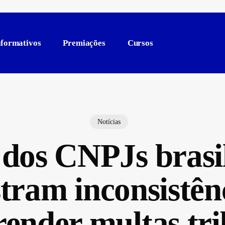
nformativos
Premiações
Cursos
Notícias
dos CNPJs brasil
ram inconsistên
ender multas tri