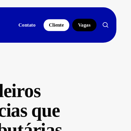
search
Contato
Cliente
Vagas
eiros
cias que
butárias