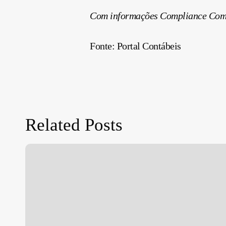
Com informações Compliance Comu
Fonte: Portal Contábeis
Related Posts
Move
Brasil:
linha
de
crédito
apoia