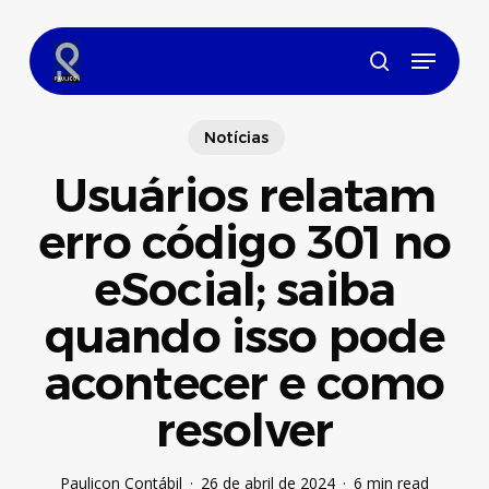
Skip
to
Menu
main
search
content
Notícias
Usuários relatam
erro código 301 no
eSocial; saiba
quando isso pode
acontecer e como
resolver
Paulicon Contábil
26 de abril de 2024
6 min read