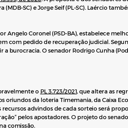
ira (MDB-SC) e Jorge Seif (PL-SC). Laércio també
dor Angelo Coronel (PSD-BA), estabelece melh
 com pedido de recuperação judicial. Segundo
uir a burocracia. O senador Rodrigo Cunha (Po
voravelmente o
PL 3.723/2021
, que altera as reg
os oriundos da loteria Timemania, da Caixa Ec
s recursos advindos de cada sorteio será propo
ção” pelos apostadores. O projeto do senado
 na comissão.