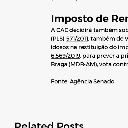
Imposto de Re
A CAE decidirá também sob
(PLS)
571/2011
, também de V
idosos na restituição do i
6.569/2019
, para prever a p
Braga (MDB-AM), vota cont
Fonte: Agência Senado
Related Posts