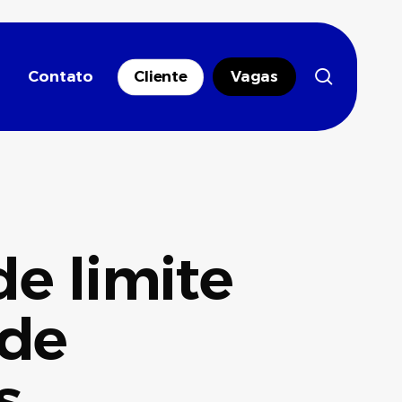
search
Contato
Cliente
Vagas
de limite
 de
s