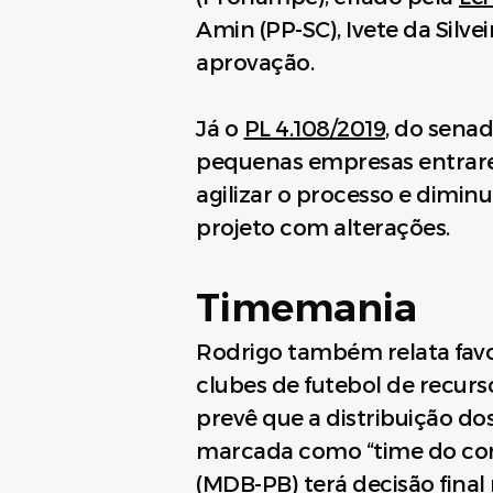
Amin (PP-SC), Ivete da Silve
aprovação.
Já o
PL 4.108/2019
, do sena
pequenas empresas entrarem
agilizar o processo e dimin
projeto com alterações.
Timemania
Rodrigo também relata fa
clubes de futebol de recurs
prevê que a distribuição do
marcada como “time do cora
(MDB-PB) terá decisão final