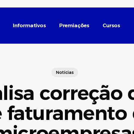
Informativos
Premiações
Cursos
Notícias
isa correção 
 faturamento
microempresa