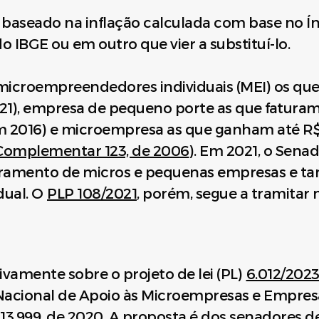
rá baseado na inflação calculada com base no Í
IBGE ou em outro que vier a substituí-lo.
icroempreendedores individuais (MEI) os que
021), empresa de pequeno porte as que fatura
em 2016) e microempresa as que ganham até R$ 
 Complementar 123, de 2006
). Em 2021, o Sena
turamento de micros e pequenas empresas e 
dual. O
PLP 108/2021
, porém, segue a tramitar
ivamente sobre o projeto de lei (PL)
6.012/202
acional de Apoio às Microempresas e Empres
 13.999, de 2020
. A proposta é dos senadores d