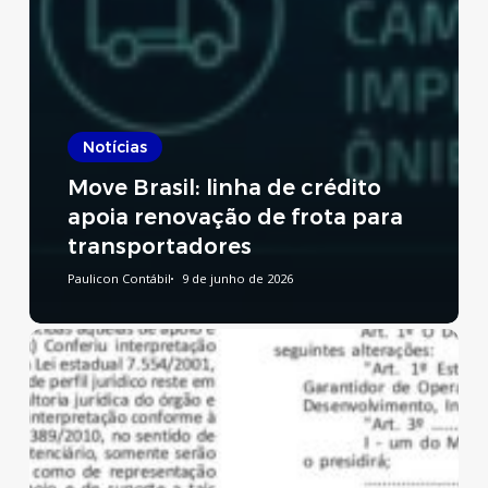
Notícias
Move Brasil: linha de crédito
apoia renovação de frota para
transportadores
Paulicon Contábil
9 de junho de 2026
Reforma
Tributária:
publicado
decreto
que
regulamenta