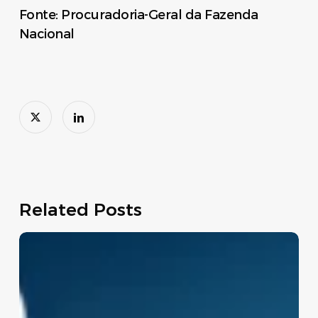
Fonte: Procuradoria-Geral da Fazenda
Nacional
Related Posts
Move
Brasil:
linha
de
crédito