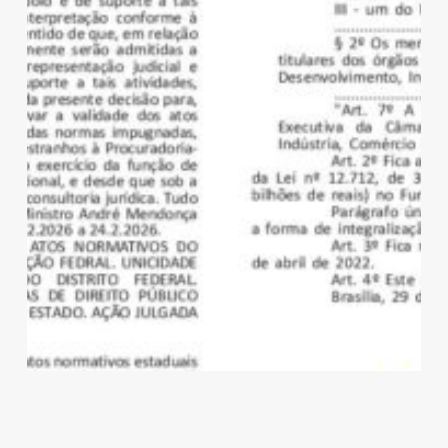
a
CBS