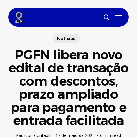
Skip
to
Menu
main
search
content
Notícias
PGFN libera novo
edital de transação
com descontos,
prazo ampliado
para pagamento e
entrada facilitada
Paulicon Contábil
17 de maio de 2024
6 min read