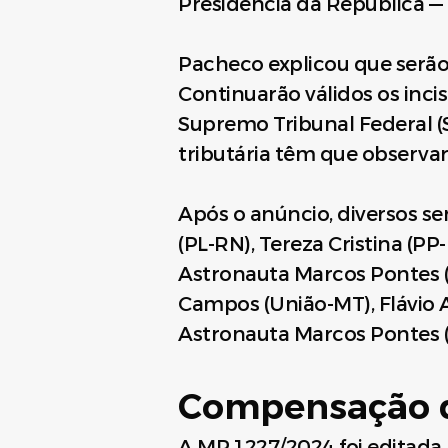
Presidência da República —
Pacheco explicou que serão d
Continuarão válidos os inciso
Supremo Tribunal Federal (
tributária têm que observa
Após o anúncio, diversos 
(PL-RN), Tereza Cristina (PP
Astronauta Marcos Pontes (P
Campos (União-MT), Flávio A
Astronauta Marcos Pontes (P
Compensação 
A MP 1.227/2024 foi editad