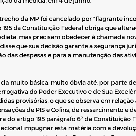
dição da medida, em 4 de junho.
trecho da MP foi cancelado por “flagrante incon
o 195 da Constituição Federal obriga que alter
ediata, mas precisam obedecer à chamada nov
disse que sua decisão garante a segurança juríd
ão das despesas e para a manutenção das ativ
a muito básica, muito óbvia até, por parte de
rrogativa do Poder Executivo e de Sua Excelên
das provisórias, o que se observa em relação 
ações de PIS e Cofins, de ressarcimento e de r
do artigo 195 parágrafo 6º da Constituição F
acional impugnar esta matéria com a devoluçã