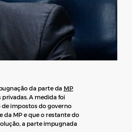
mpugnação da parte da
MP
 privadas. A medida foi
 de impostos do governo
e da MP e que o restante do
volução, a parte impugnada