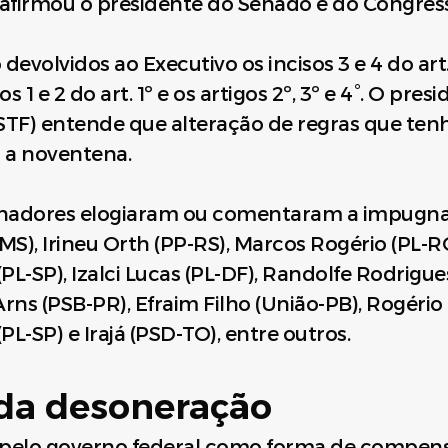
 afirmou o presidente do Senado e do Congres
evolvidos ao Executivo os incisos 3 e 4 do art. 
s 1 e 2 do art. 1º e os artigos 2º, 3º e 4°. O pre
STF) entende que alteração de regras que te
r a noventena.
senadores elogiaram ou comentaram a impugn
-MS), Irineu Orth (PP-RS), Marcos Rogério (PL-R
L-SP), Izalci Lucas (PL-DF), Randolfe Rodrigue
rns (PSB-PR), Efraim Filho (União-PB), Rogério 
L-SP) e Irajá (PSD-TO), entre outros.
da desoneração
a pelo governo federal como forma de compens