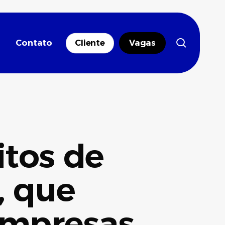
search
Contato
Cliente
Vagas
itos de
, que
 empresas