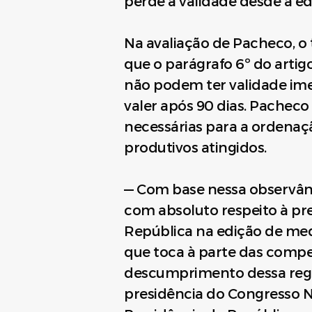
perde a validade desde a e
Na avaliação de Pacheco, o 
que o parágrafo 6º do artig
não podem ter validade im
valer após 90 dias. Pacheco 
necessárias para a ordenaç
produtivos atingidos.
— Com base nessa observânci
com absoluto respeito à pre
República na edição de medi
que toca à parte das compens
descumprimento dessa regra 
presidência do Congresso N