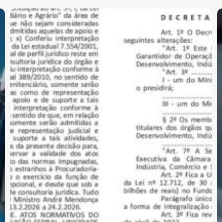
Reforma
F
Tributária:
i
publicado
é
decreto
b
que
a
regulamenta
d
a
e
CBS
A
t
C
f
o
e
r