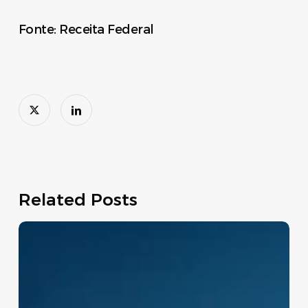
Fonte: Receita Federal
Related Posts
Move
Brasil:
linha
de
crédito