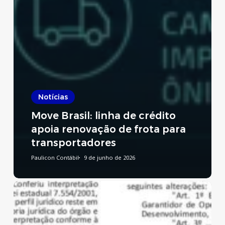
Notícias
Move Brasil: linha de crédito
apoia renovação de frota para
transportadores
Paulicon Contábil
9 de junho de 2026
Reforma
Tributária:
publicado
decreto