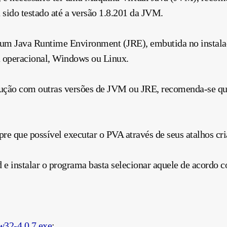
ia sido testado até a versão 1.8.201 da JVM.
ar um Java Runtime Environment (JRE), embutida no instal
a operacional, Windows ou Linux.
ecução com outras versões de JVM ou JRE, recomenda-se q
pre que possível executar o PVA através de seus atalhos cr
d e instalar o programa basta selecionar aquele de acordo 
2-4.0.7.exe
;