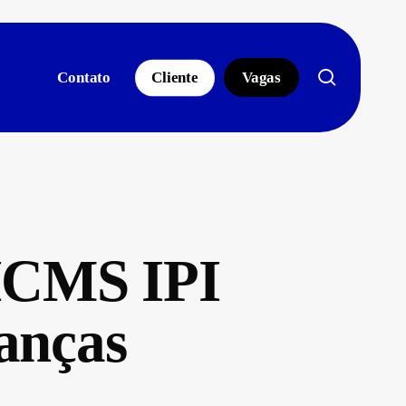
search
Contato
Cliente
Vagas
 ICMS IPI
anças