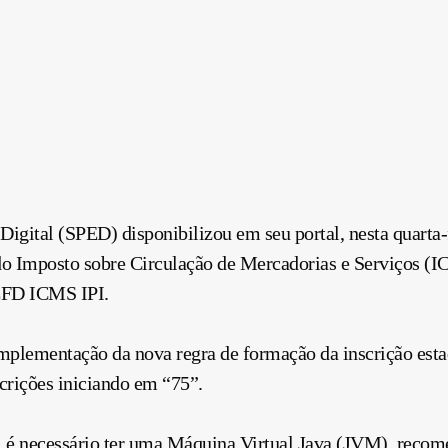
igital (SPED) disponibilizou em seu portal, nesta quarta-f
 do Imposto sobre Circulação de Mercadorias e Serviços (
 EFD ICMS IPI.
implementação da nova regra de formação da inscrição esta
scrições iniciando em “75”.
, é necessário ter uma Máquina Virtual Java (JVM), recom