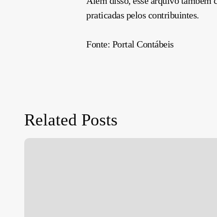
Além disso, esse arquivo também c
praticadas pelos contribuintes.
Fonte: Portal Contábeis
Related Posts
Move
Brasil:
linha
de
crédito
apoia