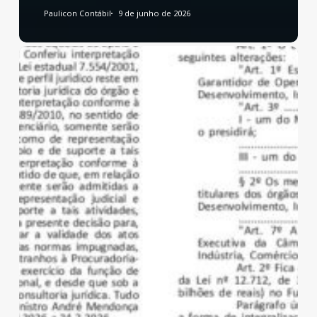
Paulicon Contábil
9 de junho de 2026
Reforma
Tributária:
publicado
decreto
que
regulamenta
a
CBS