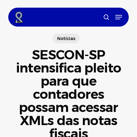
Skip
to
Menu
main
search
content
Notícias
SESCON-SP
intensifica pleito
para que
contadores
possam acessar
XMLs das notas
fiscais