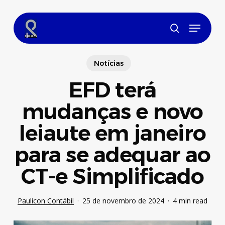
Skip
to
Menu
main
search
content
Notícias
EFD terá
mudanças e novo
leiaute em janeiro
para se adequar ao
CT-e Simplificado
Paulicon Contábil
25 de novembro de 2024
4 min read