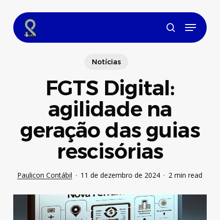
Skip
to
Menu
main
search
content
Notícias
FGTS Digital:
agilidade na
geração das guias
rescisórias
Paulicon Contábil
11 de dezembro de 2024
2 min read