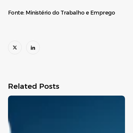
Fonte: Ministério do Trabalho e Emprego
Related Posts
Move
Brasil:
linha
de
crédito