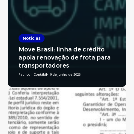
Notícias
Move Brasil: linha de crédito
apoia renovação de frota para
transportadores
Paulicon Contábil
9 de junho de 2026
Reforma
Tributária:
publicado
decreto
que
regulamenta