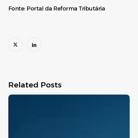
Fonte: Portal da Reforma Tributária
Related Posts
Move
Brasil:
linha
de
crédito
apoia