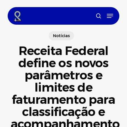
Skip
to
Menu
main
search
content
Notícias
Receita Federal
define os novos
parâmetros e
limites de
faturamento para
classificação e
acompanhamento