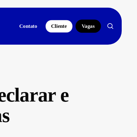
search
Contato
Cliente
Vagas
clarar e
as