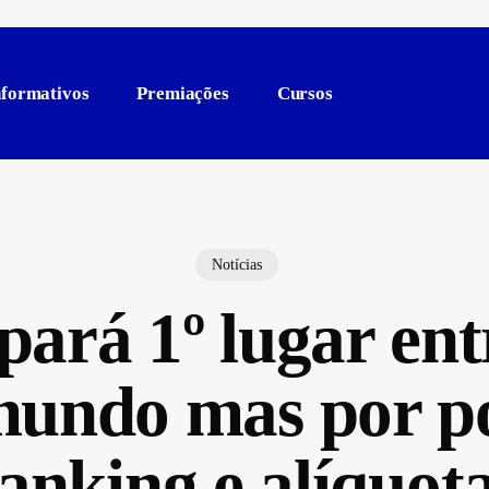
nformativos
Premiações
Cursos
Notícias
pará 1º lugar en
mundo mas por po
anking e alíquot