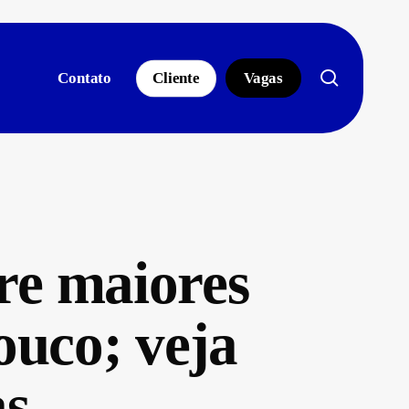
search
Contato
Cliente
Vagas
tre maiores
uco; veja
as