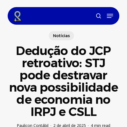
Skip
to
Menu
main
search
content
Notícias
Dedução do JCP
retroativo: STJ
pode destravar
nova possibilidade
de economia no
IRPJ e CSLL
Paulicon Contábil
2 de abril de 2025
4 min read