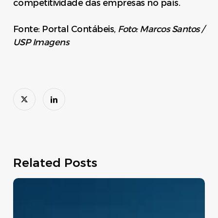
competitividade das empresas no país.
Fonte: Portal Contábeis,
Foto: Marcos Santos /
USP Imagens
Related Posts
Move
Brasil:
linha