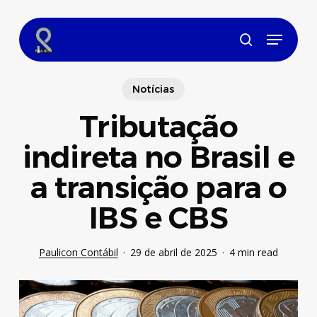
Skip
to
Menu
main
search
content
Notícias
Tributação
indireta no Brasil e
a transição para o
IBS e CBS
Paulicon Contábil
29 de abril de 2025
4 min read