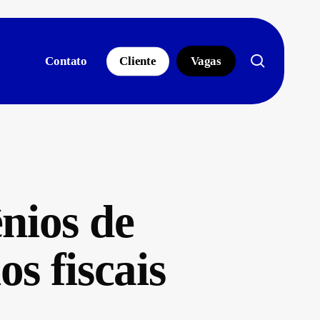
search
Contato
Cliente
Vagas
nios de
s fiscais