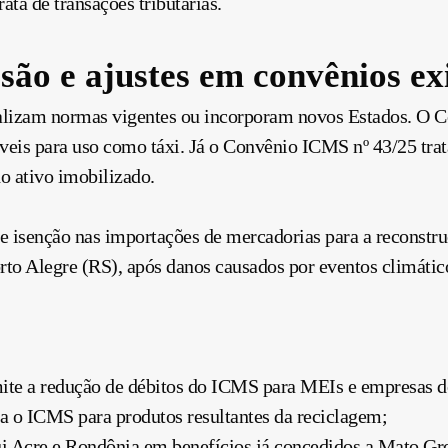
ta de transações tributárias.
ão e ajustes em convênios exi
ualizam normas vigentes ou incorporam novos Estados. O 
is para uso como táxi. Já o Convênio ICMS nº 43/25 trata
o ativo imobilizado.
isenção nas importações de mercadorias para a reconstru
rto Alegre (RS), após danos causados por eventos climátic
ite a redução de débitos do ICMS para MEIs e empresas d
a o ICMS para produtos resultantes da reciclagem;
i Acre e Rondônia em benefícios já concedidos a Mato Gr