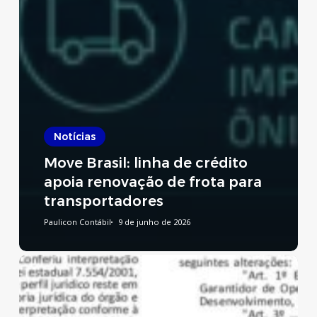
Notícias
Move Brasil: linha de crédito
apoia renovação de frota para
transportadores
Paulicon Contábil
9 de junho de 2026
Reforma
Tributária:
publicado
decreto