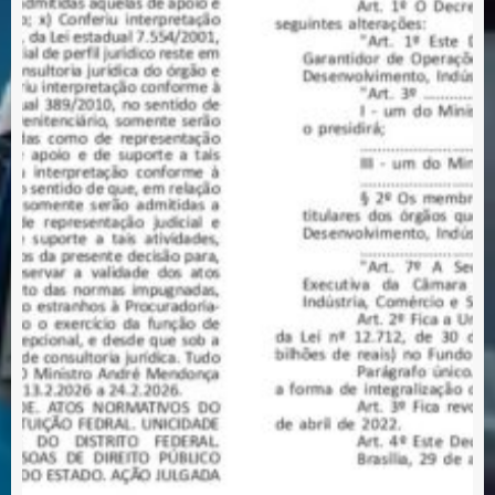
publicado
é
decreto
b
que
a
regulamenta
d
a
e
CBS
A
t
C
f
o
e
r
o
c
d