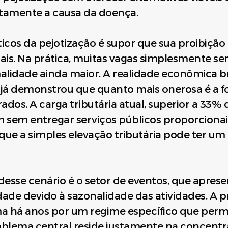
tamente a causa da doença.
ticos da pejotização é supor que sua proibiçã
is. Na prática, muitas vagas simplesmente se
lidade ainda maior. A realidade econômica bra
is, já demonstrou que quanto mais onerosa é a
dos. A carga tributária atual, superior a 33% 
m sem entregar serviços públicos proporciona
e que a simples elevação tributária pode ter um
sse cenário é o setor de eventos, que apres
ade devido à sazonalidade das atividades. A pr
ma há anos por um regime específico que perm
oblema central reside justamente na concentr