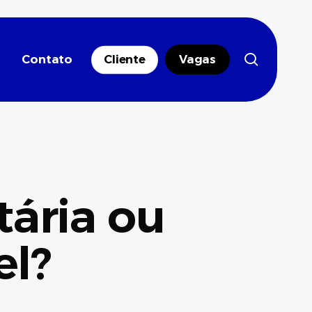
search
Contato
Cliente
Vagas
tária ou
el?