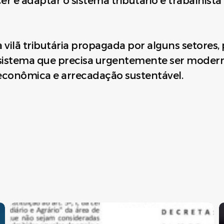
r e adaptar o sistema tributário e trabalhist
a vilã tributária propagada por alguns setores
sistema que precisa urgentemente ser moderniz
econômica e arrecadação sustentável.
Reforma
F
Tributária:
i