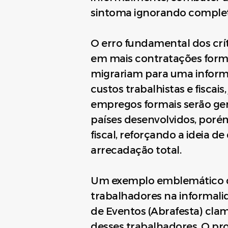
sintoma ignorando comple
O erro fundamental dos crí
em mais contratações forma
migrariam para uma informa
custos trabalhistas e fisca
empregos formais serão gera
países desenvolvidos, poré
fiscal, reforçando a ideia d
arrecadação total.
Um exemplo emblemático de
trabalhadores na informalid
de Eventos (Abrafesta) cla
desses trabalhadores. O pr