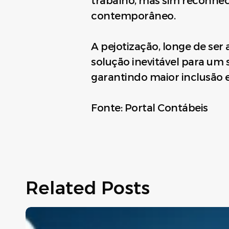
trabalho, mas sim reconhece
contemporâneo.
A pejotização, longe de ser 
solução inevitável para um 
garantindo maior inclusão 
Fonte: Portal Contábeis
Related Posts
Move
Brasil: