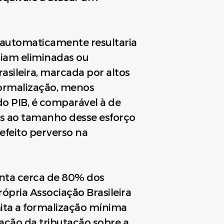
o automaticamente resultaria
riam eliminadas ou
sileira, marcada por altos
 formalização, menos
do PIB, é comparável à de
is ao tamanho desse esforço
 efeito perverso na
enta cerca de 80% dos
ópria Associação Brasileira
ita a formalização mínima
ação da tributação sobre a