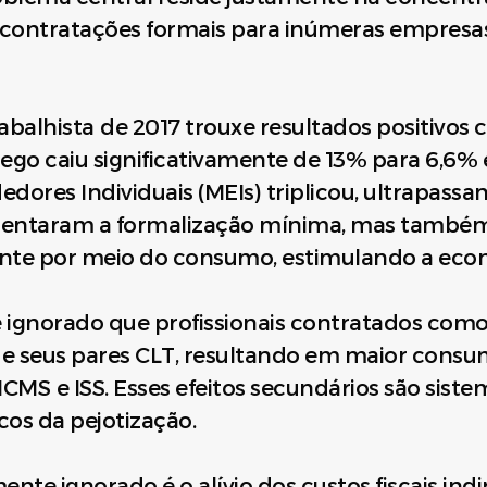
ndo contratações formais para inúmeras empres
abalhista de 2017 trouxe resultados positivos 
go caiu significativamente de 13% para 6,6%
res Individuais (MEIs) triplicou, ultrapassan
entaram a formalização mínima, mas també
ante por meio do consumo, estimulando a econ
 ignorado que profissionais contratados com
 seus pares CLT, resultando em maior consum
CMS e ISS. Esses efeitos secundários são sis
cos da pejotização.
nte ignorado é o alívio dos custos fiscais ind