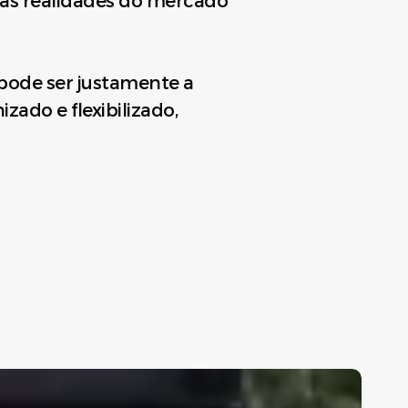
a às realidades do mercado
, pode ser justamente a
ado e flexibilizado,
rete
rregular