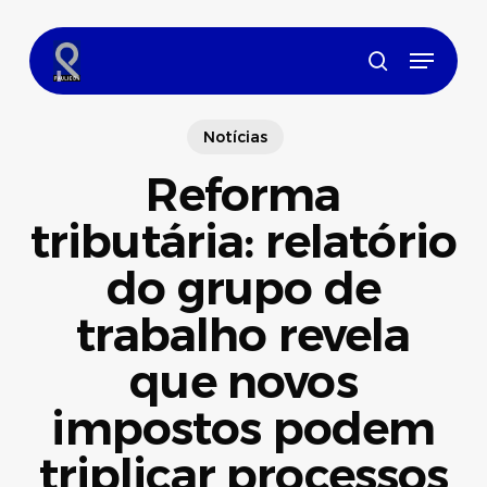
Skip
to
Menu
main
search
content
Notícias
Reforma
tributária: relatório
do grupo de
trabalho revela
que novos
impostos podem
triplicar processos