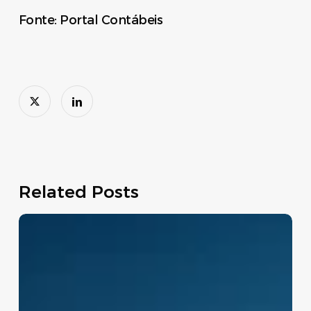
Fonte: Portal Contábeis
Related Posts
Move
Brasil:
linha
de
crédito
apoia