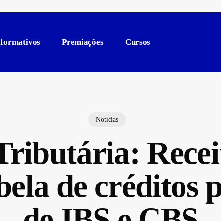
nformativos
Premiações
Cursos
Notícias
ributária: Recei
bela de créditos
de IBS e CBS