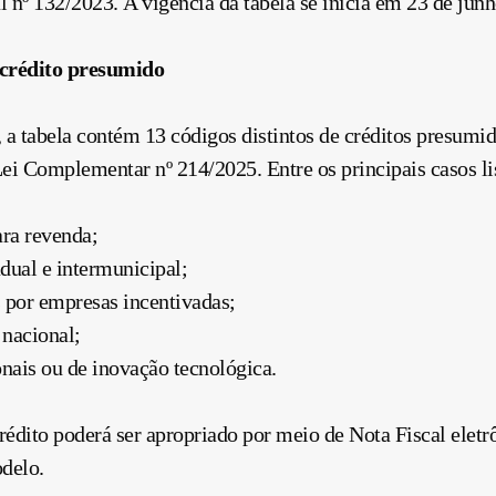
 nº 132/2023. A vigência da tabela se inicia em 23 de junh
 crédito presumido
 a tabela contém 13 códigos distintos de créditos presumid
 Lei Complementar nº 214/2025. Entre os principais casos l
ara revenda;
adual e intermunicipal;
 por empresas incentivadas;
 nacional;
onais ou de inovação tecnológica.
rédito poderá ser apropriado por meio de Nota Fiscal eletrô
delo.