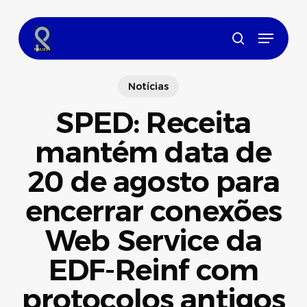
Skip
to
Menu
main
search
content
Notícias
SPED: Receita
mantém data de
20 de agosto para
encerrar conexões
Web Service da
EDF-Reinf com
protocolos antigos