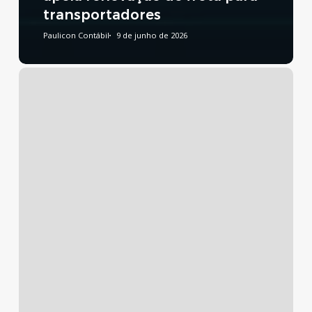
transportadores
Paulicon Contábil
9 de junho de 2026
Reforma
Tributária:
publicado
decreto
que
regulamenta
a
CBS