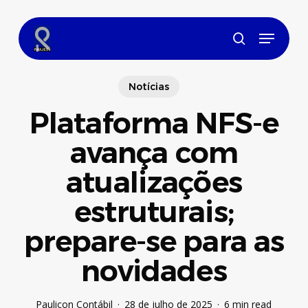
Skip
to
Menu
main
search
content
Notícias
Plataforma NFS-e
avança com
atualizações
estruturais;
prepare-se para as
novidades
Paulicon Contábil
28 de julho de 2025
6 min read