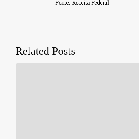
Fonte: Receita Federal
Related Posts
Move
Brasil:
linha
de
crédito
apoia
renovação
de
frota