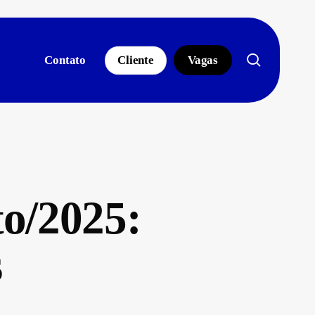
search
Contato
Cliente
Vagas
to/2025:
s