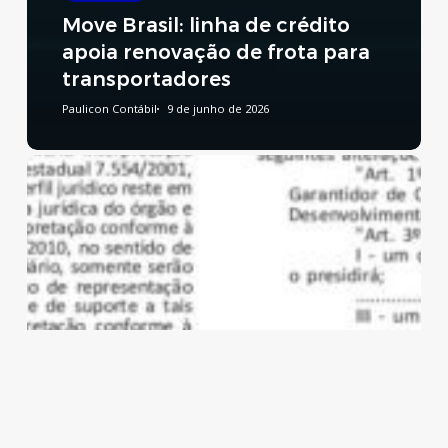
Move Brasil: linha de crédito
apoia renovação de frota para
transportadores
Paulicon Contábil
9 de junho de 2026
Reforma
Tributária:
publicado
decreto
que
regulamenta
a
CBS