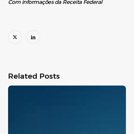
Com informações da Receita Federal
Related Posts
Move
Brasil:
linha
de
crédito
apoia
renovação