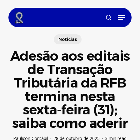
Skip
to
Menu
main
search
content
Notícias
Adesão aos editais
de Transação
Tributária da RFB
termina nesta
sexta-feira (31);
saiba como aderir
Paulicon Contábil
28 de outubro de 2025
3 min read