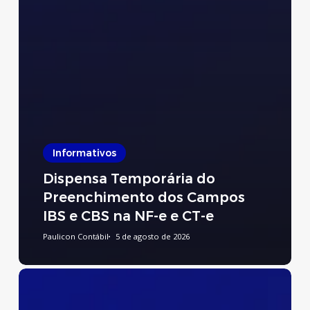
Informativos
Dispensa Temporária do
Preenchimento dos Campos
IBS e CBS na NF-e e CT-e
Paulicon Contábil
5 de agosto de 2026
Preenchimento
do
Relatório