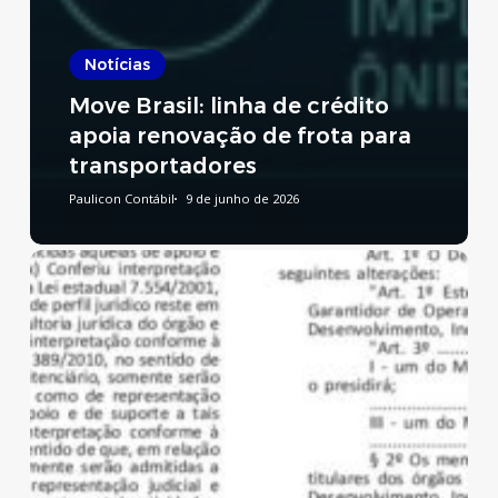
Notícias
Move Brasil: linha de crédito
apoia renovação de frota para
transportadores
Paulicon Contábil
9 de junho de 2026
Reforma
Tributária:
publicado
decreto
que
regulamenta
a
CBS